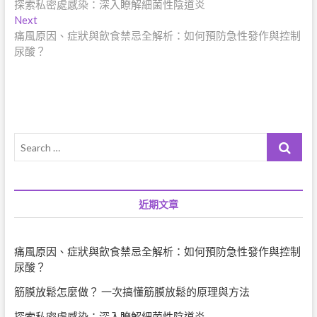
post:
探索私密處感染：深入瞭解細菌性陰道炎
章
Next
Next
導
post:
痛風原因、症狀與飲食禁忌全解析：如何預防急性發作與控制
尿酸？
覽
Search
…
近期文章
痛風原因、症狀與飲食禁忌全解析：如何預防急性發作與控制
尿酸？
筋膜放鬆怎麼做？ 一次搞懂筋膜放鬆的原理與方法
探索私密處感染：深入瞭解細菌性陰道炎