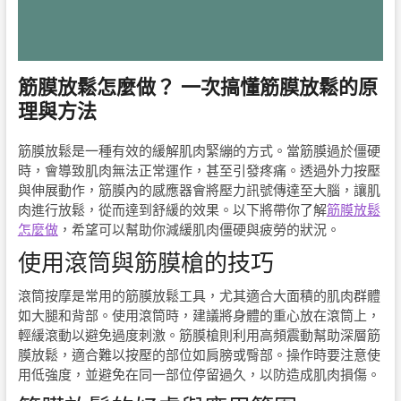
筋膜放鬆怎麼做？ 一次搞懂筋膜放鬆的原
理與方法
筋膜放鬆是一種有效的緩解肌肉緊繃的方式。當筋膜過於僵硬
時，會導致肌肉無法正常運作，甚至引發疼痛。透過外力按壓
與伸展動作，筋膜內的感應器會將壓力訊號傳達至大腦，讓肌
肉進行放鬆，從而達到舒緩的效果。以下將帶你了解
筋膜放鬆
怎麼做
，希望可以幫助你減緩肌肉僵硬與疲勞的狀況。
使用滾筒與筋膜槍的技巧
滾筒按摩是常用的筋膜放鬆工具，尤其適合大面積的肌肉群體
如大腿和背部。使用滾筒時，建議將身體的重心放在滾筒上，
輕緩滾動以避免過度刺激。筋膜槍則利用高頻震動幫助深層筋
膜放鬆，適合難以按壓的部位如肩膀或臀部。操作時要注意使
用低強度，並避免在同一部位停留過久，以防造成肌肉損傷。