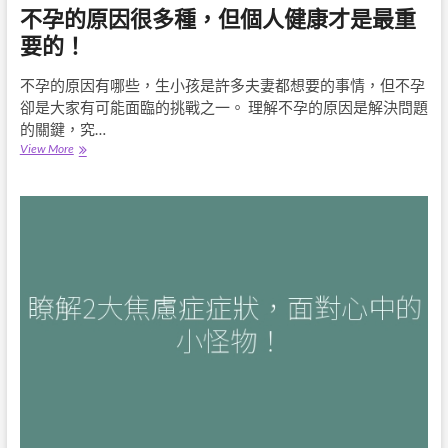
不孕的原因很多種，但個人健康才是最重
要的！
不孕的原因有哪些，生小孩是許多夫妻都想要的事情，但不孕
卻是大家有可能面臨的挑戰之一。 理解不孕的原因是解決問題
的關鍵，究…
不
View More
孕
的
原
因
很
多
種，
但
個
人
健
康
才
是
最
重