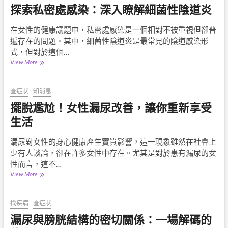
探索私密處感染：深入瞭解細菌性陰道炎
麼
做？
一
在女性的健康議題中，私密處感染是一個相對不被重視但卻普
次
遍存在的問題。其中，細菌性陰道炎是最常見的陰道感染形
搞
式，但對於這個…
懂
探
View More
筋
索
膜
私
放
密
查症狀
知消息
鬆
處
的
擺脫尷尬！女性漏尿改善，讓你重新享受
感
原
染：
生活
理
深
與
入
方
漏尿對女性的身心健康產生實質影響，這一現象雖然在社會上
瞭
法
少有人談論，卻在許多女性中存在。尤其是對於患有漏尿的女
解
細
性而言，這不…
菌
擺
View More
性
脫
陰
尷
道
尬！
找疾病
查症狀
炎
女
漏尿與膀胱結構的密切關係：一場解碼的
性