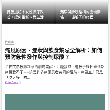
擺脫尷尬！女性漏尿改
漏尿與膀胱結構的密切關
善，讓你重新享受生活
係：一場解碼的旅程
找疾病
痛風原因、症狀與飲食禁忌全解析：如何
預防急性發作與控制尿酸？
半夜突然被腳趾頭的劇痛驚醒，紅腫發熱，連被子輕輕碰到都
痛得受不了——這是許多痛風患者共同的經驗。痛風並非只是
「吃太好」的…
痛
View More
風
原
因、
症
狀
與