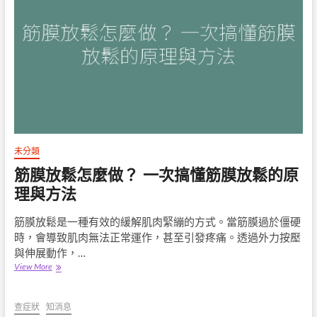
飲
食
禁
忌
全
解
析：
如
何
預
防
急
未分類
性
筋膜放鬆怎麼做？ 一次搞懂筋膜放鬆的原
發
作
理與方法
與
控
筋膜放鬆是一種有效的緩解肌肉緊繃的方式。當筋膜過於僵硬
制
時，會導致肌肉無法正常運作，甚至引發疼痛。透過外力按壓
尿
酸？
與伸展動作，…
筋
View More
膜
放
鬆
查症狀
知消息
怎