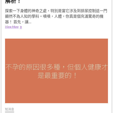
解析！
謎：
壓
探索一下身體的神奇之處，特別是當它涉及到排尿控制這一門
力
顯然不為人知的學科。嘖嘖，人體，你真是個充滿驚奇的機
性
尿
器！ 首先，讓…
失
面
View More
禁
對
的
頻
背
尿，
後
笑
原
對
因
人
深
生！
度
排
解
尿
析
系
統
小
插
曲
全
解
析！
知消息