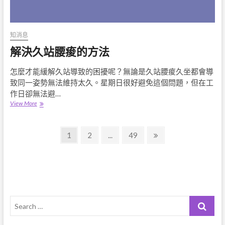
怪
物！
知消息
解決久站腰痠的方法
怎麼才能緩解久站導致的困擾呢？無論是久站腰痠久坐都會導
致同一姿勢無法維持太久。星期日很好避免這個問題，但在工
作日卻無法避…
解
View More
決
久
文
站
Page
Page
Page
Next
1
2
...
49
腰
page
章
痠
的
導
方
法
覽
Search
…