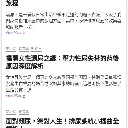
漏
旅程
尿
改
漏尿，這一看似日常生活中微不足道的問題，實際上涉及了我
善，
們身體複雜系統中的多個方面。其中，膀胱作為尿液的收集器
讓
你
和調節者，扮…
重
漏
View More
新
尿
享
與
受
膀
查症狀
看文章
知消息
生
胱
揭開女性漏尿之謎：壓力性尿失禁的背後
活
結
構
原因深度解析
的
密
女性尿失禁是一個可能令人感到困擾的問題，特別是當這種情
切
況發生在重要的場合或突如其來的時候。這種困擾不僅影響了
關
係：
生活品質，還…
一
揭
View More
場
開
解
女
碼
性
查症狀
看文章
的
漏
面對頻尿，笑對人生！排尿系統小插曲全
旅
尿
程
之