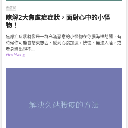
要
的！
查症狀
瞭解2大焦慮症症狀，面對心中的小怪
物！
焦慮症症狀就像是一群充滿惡意的小怪物在你腦海裡胡鬧，有
時候你可能會想東想西、感到心跳加速，恍惚、無法入睡，或
者身體出現不…
瞭
View More
解
2
大
焦
慮
症
症
狀，
面
對
心
中
的
小