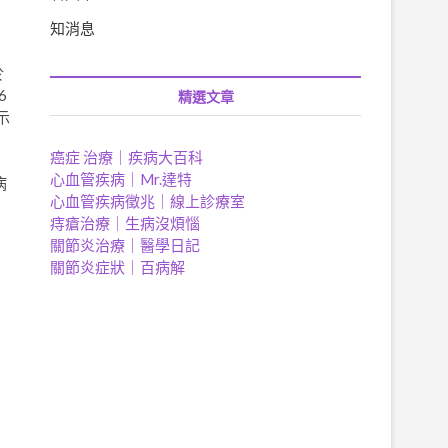
知消息
於
6
精選文章
示
癌症 治療｜疾病大百科
心血管疾病｜Mr.達特
病
心血管疾病徵兆｜
線上診療室
痔瘡治療｜生病沒煩惱
關節炎治療｜醫學日記
關節炎症狀｜百病解