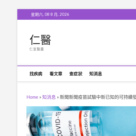
Skip
星期六, 08 8 月, 2026
to
content
仁醫
仁至醫盡
找疾病
看文章
查症狀
知消息
Home
»
知消息
»
新聞新聞疫苗試驗中新已知的可持續