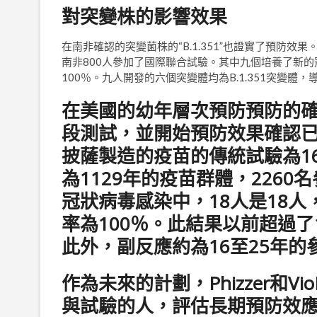
對突變株的影響效果
在南非確認的突變菌株的“B.1.351”也證實了預防效果
南非800人參加了國際聯合試驗。其中九個培養了新
100％。九人開發的六個突變體均為B.1.351突變體，
在美國的幼年層次預防預防的確
段測試，並開始預防效果確認
披薩製造的疫苗的傳統試驗為16
為1129年的疫苗群體，2260
冠狀病毒感染中，18人是18
率為100％。此結果以前超過了
此外，副反應約為16至25年
作為未來的計劃，Phizzer和
與試驗的人，評估長期預防效