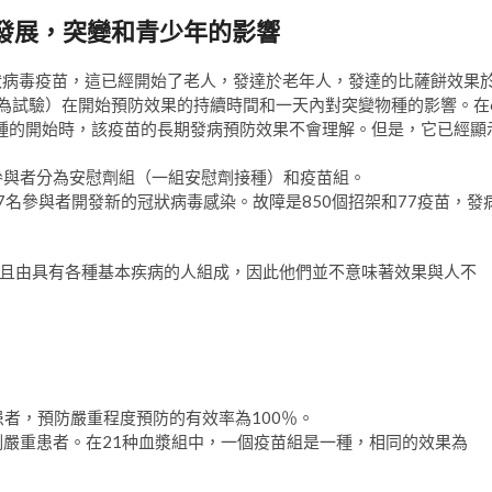
發展，突變和青少年的影響
冠狀病毒疫苗，這已經開始了老人，發達於老年人，發達的比薩餅效果
稱為試驗）在開始預防效果的持續時間和一天內對突變物種的影響。在
種的開始時，該疫苗的長期發病預防效果不會理解。但是，它已經顯
加，參與者分為安慰劑組（一組安慰劑接種）和疫苗組。
7名參與者開發新的冠狀病毒感染。故障是850個招架和77疫苗，發
且由具有各種基本疾病的人組成，因此他們並不意味著效果與人不
患者，預防嚴重程度預防的有效率為100％。
例嚴重患者。在21种血漿組中，一個疫苗組是一種，相同的效果為